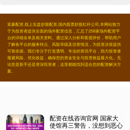
富豪配资,线上实盘炒股配资,国内股票炒股杠杆公司,本网站致力
于为投资者提供全面的场外配资信息，汇总了258家场外配资平
台的详细名单及相关资料。通过深入分析和客观评价，帮助用户
了解各平台的服务特点、风险等级及信誉情况，为投资决策提供
可靠依据。我们专注于打造透明、专业的资讯平台，助力投资者
规避风险、优化收益，确保您的资金安全与投资效益最大化。无
论您是新手还是资深投资者，这里都能找到适合您的配资解决方
案。
配资在线咨询官网 国家大
使馆再三警告，没想到恶心