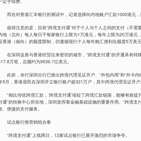
一定手续费。
而在对香港汇丰银行的测试中，记者选择向内地账户汇款1000港元，
值得注意的是，目前“跨境支付通”对于个人与个人之间的支付（不需要
内地（北向）每人每日于每家银行上限为1万港元，每年上限为20万港元
至香港（南向）的额度限制，仍遵循现行个人每年购汇便利化额度5万美
在深圳这座与香港经贸往来密切的城市，“跨境支付通”的开通具有特殊
617.8万笔，总额约为9536.7亿美元。
此前，央行深圳分行已推出跨境代理见证开户、“外包内用”和“外卡内绑
年5月，香港居民在深圳开立银行账户超321万户，其中跨境代理见证开户超
“相比传统跨境汇款，‘跨境支付通’缩短了跨境汇款链路，能够有效提升
付通”的转换中心所在地，深圳发挥着金融基础设施的重要作用。“跨境支
效、便捷的支付服务。
试点银行推营销组合拳
“跨境支付通”上线两日，12家试点银行已展开激烈的市场争夺。