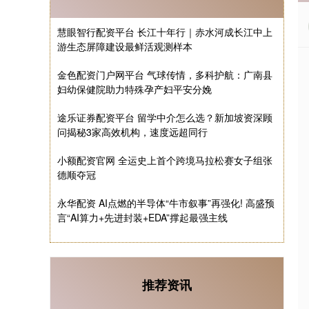
慧眼智行配资平台 长江十年行｜赤水河成长江中上
游生态屏障建设最鲜活观测样本
金色配资门户网平台 气球传情，多科护航：广南县
妇幼保健院助力特殊孕产妇平安分娩
途乐证券配资平台 留学中介怎么选？新加坡资深顾
问揭秘3家高效机构，速度远超同行
小额配资官网 全运史上首个跨境马拉松赛女子组张
德顺夺冠
永华配资 AI点燃的半导体“牛市叙事”再强化! 高盛预
言“AI算力+先进封装+EDA”撑起最强主线
推荐资讯