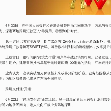
6月22日，在中国人民银行和香港金融管理局共同推动下，内地与香港
线，深港两地跨境汇款迈入“零费用、秒级到账”时代。
第一财经记者实测发现，参与试点的12家银行已全面开通该服务，用
传统跨境汇款需填写SWIFT代码、等待数小时到账的流程相比，效率提升
上线首日，银行间的“跨境支付通”用户争夺战已悄然打响。记者发现，
银吸引用户。建银亚洲推出单笔千元转账即赠100港元的活动，汇丰银行
业内认为，这项突破性支付创新未来或将分阶段扩容。业务范围拟从当
景；内地区域覆盖也将从广东向全国拓展。
跨境支付通“开通”
6月22日，“跨境支付通”正式上线。第一财经记者从人民银行深圳市分
付通内地居民南向、港人北向汇款业务落地深圳。