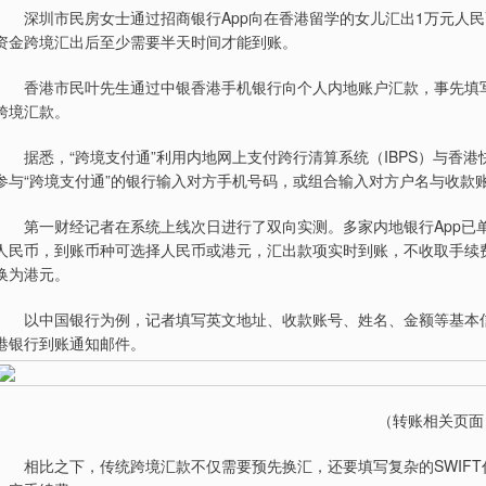
深圳市民房女士通过招商银行App向在香港留学的女儿汇出1万元人民
资金跨境汇出后至少需要半天时间才能到账。
香港市民叶先生通过中银香港手机银行向个人内地账户汇款，事先填写
跨境汇款。
据悉，“跨境支付通”利用内地网上支付跨行清算系统（IBPS）与香港快
参与“跨境支付通”的银行输入对方手机号码，或组合输入对方户名与收款
第一财经记者在系统上线次日进行了双向实测。多家内地银行App已
人民币，到账币种可选择人民币或港元，汇出款项实时到账，不收取手续
换为港元。
以中国银行为例，记者填写英文地址、收款账号、姓名、金额等基本信息
港银行到账通知邮件。
（转账相关页面
相比之下，传统跨境汇款不仅需要预先换汇，还要填写复杂的SWIFT