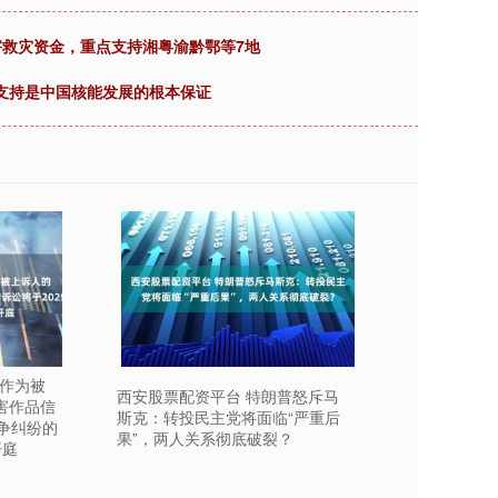
害救灾资金，重点支持湘粤渝黔鄂等7地
策支持是中国核能发展的根本保证
多作为被
西安股票配资平台 特朗普怒斥马
害作品信
斯克：转投民主党将面临“严重后
争纠纷的
果”，两人关系彻底破裂？
开庭