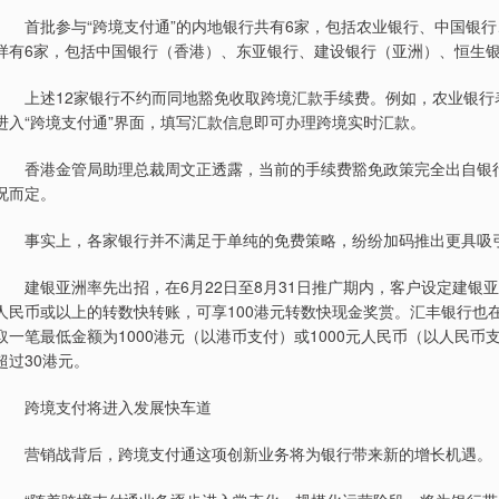
首批参与“跨境支付通”的内地银行共有6家，包括农业银行、中国银行
样有6家，包括中国银行（香港）、东亚银行、建设银行（亚洲）、恒生
上述12家银行不约而同地豁免收取跨境汇款手续费。例如，农业银行
进入“跨境支付通”界面，填写汇款信息即可办理跨境实时汇款。
香港金管局助理总裁周文正透露，当前的手续费豁免政策完全出自银行
况而定。
事实上，各家银行并不满足于单纯的免费策略，纷纷加码推出更具吸
建银亚洲率先出招，在6月22日至8月31日推广期内，客户设定建银亚洲
人民币或以上的转数快转账，可享100港元转数快现金奖赏。汇丰银行也
取一笔最低金额为1000港元（以港币支付）或1000元人民币（以人民
超过30港元。
跨境支付将进入发展快车道
营销战背后，跨境支付通这项创新业务将为银行带来新的增长机遇。