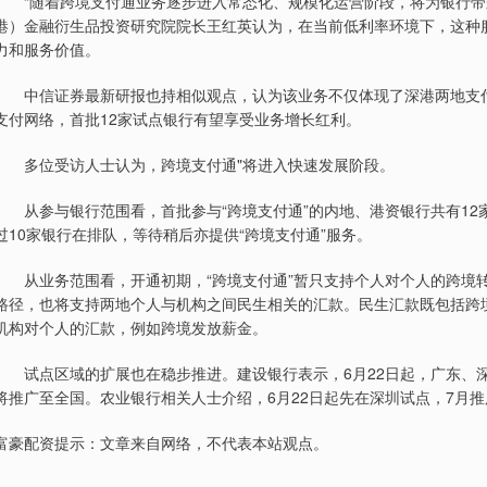
“随着跨境支付通业务逐步进入常态化、规模化运营阶段，将为银行带来
港）金融衍生品投资研究院院长王红英认为，在当前低利率环境下，这种
力和服务价值。
中信证券最新研报也持相似观点，认为该业务不仅体现了深港两地支付
支付网络，首批12家试点银行有望享受业务增长红利。
多位受访人士认为，跨境支付通"将进入快速发展阶段。
从参与银行范围看，首批参与“跨境支付通”的内地、港资银行共有12
过10家银行在排队，等待稍后亦提供“跨境支付通”服务。
从业务范围看，开通初期，“跨境支付通”暂只支持个人对个人的跨境转
路径，也将支持两地个人与机构之间民生相关的汇款。民生汇款既包括跨
机构对个人的汇款，例如跨境发放薪金。
试点区域的扩展也在稳步推进。建设银行表示，6月22日起，广东、深
将推广至全国。农业银行相关人士介绍，6月22日起先在深圳试点，7月
富豪配资提示：文章来自网络，不代表本站观点。