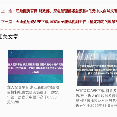
上一篇：
旺鼎配资官网 财政部、应急管理部紧急预拨3亿元中央自然灾
下一篇：
天通盈配资APP下载 国家原子能机构副主任：坚定稳定的政
相关文章
宜人配资平台 浙江新能源增量项
升富策略APP下载 拼多
目机制电价竞价实施细则：2025
告/被上诉人的1起涉及侵
年第一次竞价申报不高于0.393
息网络传播权及不正当竞
元/kWh
诉讼将于2025年8月5日