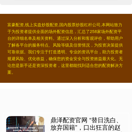
富豪配资,线上实盘炒股配资,国内股票炒股杠杆公司,本网站致力
于为投资者提供全面的场外配资信息，汇总了258家场外配资平
台的详细名单及相关资料。通过深入分析和客观评价，帮助用户
了解各平台的服务特点、风险等级及信誉情况，为投资决策提供
可靠依据。我们专注于打造透明、专业的资讯平台，助力投资者
规避风险、优化收益，确保您的资金安全与投资效益最大化。无
论您是新手还是资深投资者，这里都能找到适合您的配资解决方
案。
鼎泽配资官网 “替日洗白、
放弃国籍”，口出狂言的赵