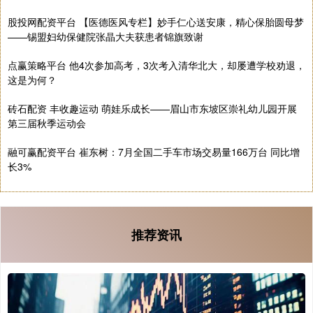
股投网配资平台 【医德医风专栏】妙手仁心送安康，精心保胎圆母梦
——锡盟妇幼保健院张晶大夫获患者锦旗致谢
点赢策略平台 他4次参加高考，3次考入清华北大，却屡遭学校劝退，
这是为何？
砖石配资 丰收趣运动 萌娃乐成长——眉山市东坡区崇礼幼儿园开展
第三届秋季运动会
融可赢配资平台 崔东树：7月全国二手车市场交易量166万台 同比增
长3%
推荐资讯