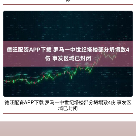
德旺配资APP下载 罗马一中世纪塔楼部分坍塌致4伤 事发区
域已封闭