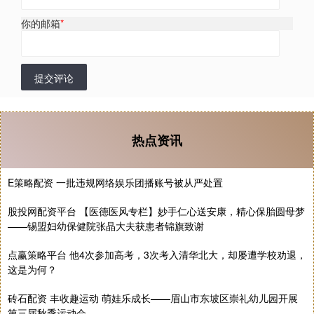
你的邮箱
*
提交评论
热点资讯
E策略配资 一批违规网络娱乐团播账号被从严处置
股投网配资平台 【医德医风专栏】妙手仁心送安康，精心保胎圆母梦
——锡盟妇幼保健院张晶大夫获患者锦旗致谢
点赢策略平台 他4次参加高考，3次考入清华北大，却屡遭学校劝退，
这是为何？
砖石配资 丰收趣运动 萌娃乐成长——眉山市东坡区崇礼幼儿园开展
第三届秋季运动会