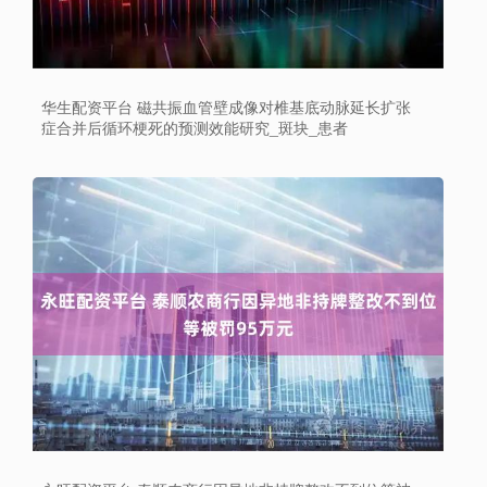
华生配资平台 磁共振血管壁成像对椎基底动脉延长扩张
症合并后循环梗死的预测效能研究_斑块_患者