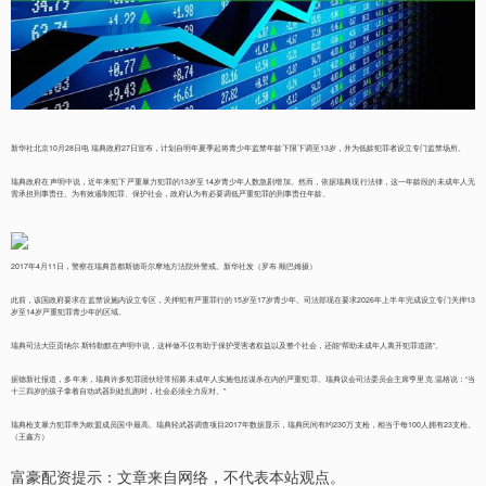
新华社北京10月28日电 瑞典政府27日宣布，计划自明年夏季起将青少年监禁年龄下限下调至13岁，并为低龄犯罪者设立专门监禁场所。
瑞典政府在声明中说，近年来犯下严重暴力犯罪的13岁至14岁青少年人数急剧增加。然而，依据瑞典现行法律，这一年龄段的未成年人无
需承担刑事责任。为有效遏制犯罪、保护社会，政府认为有必要调低严重犯罪的刑事责任年龄。
2017年4月11日，警察在瑞典首都斯德哥尔摩地方法院外警戒。新华社发（罗布·顺巴姆摄）
此前，该国政府要求在监禁设施内设立专区，关押犯有严重罪行的15岁至17岁青少年。司法部现在要求2026年上半年完成设立专门关押13
岁至14岁严重犯罪青少年的区域。
瑞典司法大臣贡纳尔·斯特勒默在声明中说，这样做不仅有助于保护受害者权益以及整个社会，还能“帮助未成年人离开犯罪道路”。
据德新社报道，多年来，瑞典许多犯罪团伙经常招募未成年人实施包括谋杀在内的严重犯罪。瑞典议会司法委员会主席亨里克·温格说：“当
十三四岁的孩子拿着自动武器到处乱跑时，社会必须全力应对。”
瑞典枪支暴力犯罪率为欧盟成员国中最高。瑞典轻武器调查项目2017年数据显示，瑞典民间有约230万支枪，相当于每100人拥有23支枪。
（王鑫方）
富豪配资提示：文章来自网络，不代表本站观点。