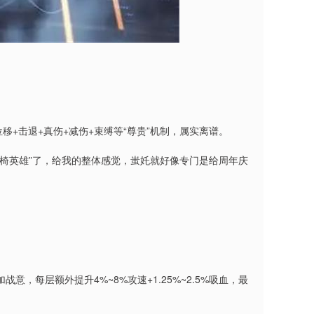
移+击退+真伤+减伤+束缚等“尊贵”机制，属实离谱。
椅英雄”了，给我的整体感觉，蚩奼就好像专门是给周年庆
，每层额外提升4%~8%攻速+1.25%~2.5%吸血，最