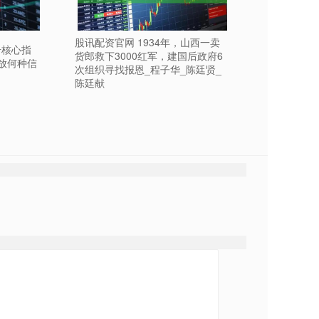
股讯配资官网 1934年，山西一卖
升核心指
货郎救下3000红军，建国后政府6
放何种信
次组织寻找报恩_程子华_陈廷贤_
陈廷献