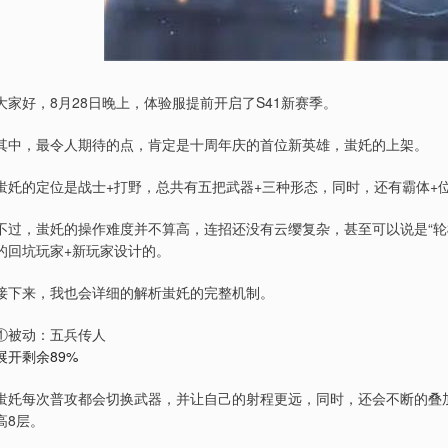
大家好，8月28日晚上，体验服提前开启了S41新赛季。
其中，最令人期待的点，肯定是十周年庆的首位新英雄，蚩奼的上架。
蚩奼的定位是战士+打野，总共有五把武器+三种形态，同时，还有霸体+位
不过，蚩奼的操作难度并不算高，连招还没有云缨复杂，甚至可以说是“轮
的回坑玩家+新玩家设计的。
接下来，我也会详细的解析蚩奼的完整机制。
①被动：五兵传人
展开剩余89%
蚩奼每次普攻都会切换武器，并让自己的射程更远，同时，还会不断的叠加战意
高8层。