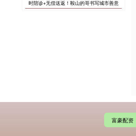
时陪诊+无偿送返！鞍山的哥书写城市善意
富豪配资