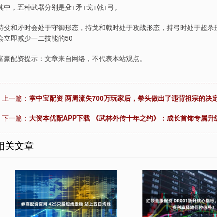
其中，五种武器分别是殳+矛+戈+戟+弓。
持殳和矛时会处于守御形态，持戈和戟时处于攻战形态，持弓时处于超杀
会立即减少一二技能的50
富豪配资提示：文章来自网络，不代表本站观点。
上一篇：
掌中宝配资 两周流失700万玩家后，拳头做出了违背祖宗的决
下一篇：
大资本优配APP下载 《武林外传十年之约》：成长首饰专属
相关文章