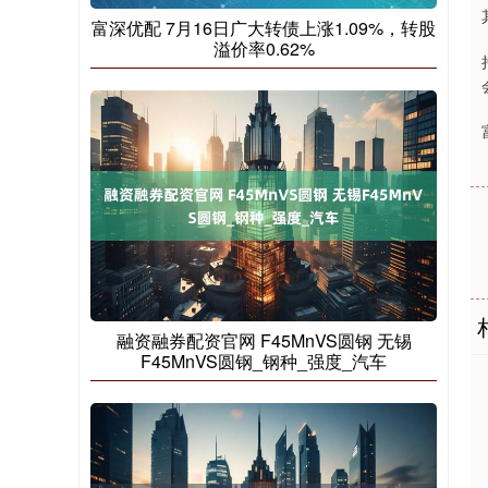
富深优配 7月16日广大转债上涨1.09%，转股
溢价率0.62%
融资融券配资官网 F45MnVS圆钢 无锡
F45MnVS圆钢_钢种_强度_汽车