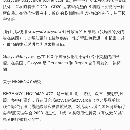
Gazyva®/Gazyvaro® (obinutuzumab) 是一种 II 型工程人源化单克隆
抗体，旨在附着于 CD20，CD20 是某些类型的 B 细胞上发现的一种
蛋白质。在狼疮性肾炎中，致病的 B 细胞会引发持续的炎症，从而损
害肾脏。
我们可以使用 Gazyva/Gazyvaro 针对致病的 B 细胞（狼疮性肾炎的
潜在病因），以帮助更好地控制疾病，保护肾脏免受进一步损害，并
可能预防或延缓进展为终末期肾病。
Gazyva/Gazyvaro 已在 100 个国家获批用于治疗各种类型的淋巴
瘤。在美国，Gazyva 是 Genentech 和 Biogen 合作研发的一款药
物。
关于 REGENCY 研究
REGENCY [ NCT04221477 ] 是一项 III 期、随机、双盲、安慰剂对
照、多中心研究，旨在研究 Gazyva®/Gazyvaro®（奥比妥珠单抗）
联合标准疗法（霉酚酸酯和糖皮质激素）对活动性/慢性国际肾脏病学
会/肾脏病理学会 2003 增生性 III 或 IV 类狼疮性肾炎（有或无 V 类）
患者的疗效和安全性。