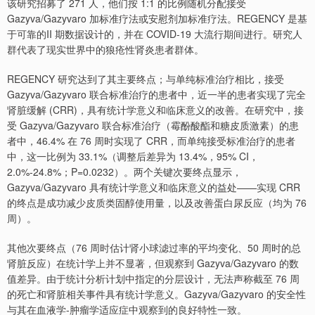
该研究招募了 271 人，他们按 1:1 的比例随机分配接受
Gazyva/Gazyvaro 加标准疗法或安慰剂加标准疗法。REGENCY 是基
于可靠的II 期数据设计的，并在 COVID-19 大流行期间进行。研究人
群代表了现实世界中的狼疮性肾炎患者群体。
REGENCY 研究达到了其主要终点；与单纯标准治疗相比，接受
Gazyva/Gazyvaro 联合标准治疗的患者中，近一半的患者实现了完全
肾脏缓解 (CRR)，具有统计学意义和临床意义的改善。在研究中，接
受 Gazyva/Gazyvaro 联合标准治疗（霉酚酸酯和糖皮质激素）的患
者中，46.4% 在 76 周时实现了 CRR，而单纯接受标准治疗的患者
中，这一比例为 33.1%（调整后差异为 13.4%，95% CI，
2.0%-24.8%；P=0.0232）。两个关键次要终点显示，
Gazyva/Gazyvaro 具有统计学意义和临床意义的益处——实现 CRR
的终点是成功减少皮质类固醇使用量，以及改善蛋白尿反应（均为 76
周）。
其他次要终点（76 周时估计肾小球滤过率的平均变化、50 周时的总
肾脏反应）在统计学上并不显著，但观察到 Gazyva/Gazyvaro 的数
值差异。由于统计分析计划中指定的分层设计，无法声称截至 76 周
的死亡和肾脏相关事件具有统计学意义。Gazyva/Gazyvaro 的安全性
与其在血液学-肿瘤学适应症中观察到的良好特性一致。