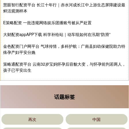
慧眼智行配资平台 长江十年行｜赤水河成长江中上游生态屏障建设最
鲜活观测样本
E策略配资 一批违规网络娱乐团播账号被从严处置
大财配资appAPP下载 科学补给站｜动车组如何在汛期“防滑”
金色配资门户网平台 气球传情，多科护航：广南县妇幼保健院助力特
殊孕产妇平安分娩
策略通配资平台 云南32岁宝妈怀孕后容貌大变，与怀孕前判若两人，
孩子已平安出生
话题标签
再次
中国