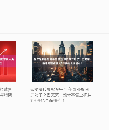
瑞拉谴责
智沪深股票配资平台 美国涨价潮
迎与特朗
开始了？巴克莱：预计零售业将从
7月开始全面提价！