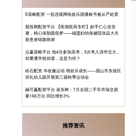
E策略配资 一批违规网络娱乐团播账号被从严处置
股投网配资平台 【医德医风专栏】妙手仁心送安
康，精心保胎圆母梦——锡盟妇幼保健院张晶大夫
获患者锦旗致谢
点赢策略平台 他4次参加高考，3次考入清华北大，
却屡遭学校劝退，这是为何？
砖石配资 丰收趣运动 萌娃乐成长——眉山市东坡区
崇礼幼儿园开展第三届秋季运动会
融可赢配资平台 崔东树：7月全国二手车市场交易
量166万台 同比增长3%
推荐资讯