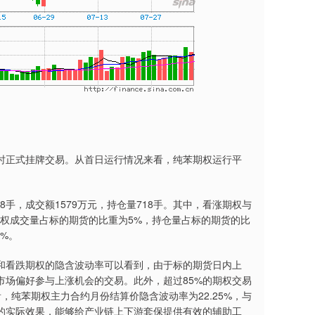
1时正式挂牌交易。从首日运行情况来看，纯苯期权运行平
手，成交额1579万元，持仓量718手。其中，看涨期权与
纯苯期权成交量占标的期货的比重为5%，持仓量占标的期货的比
7%。
看跌期权的隐含波动率可以看到，由于标的期货日内上
市场偏好参与上涨机会的交易。此外，超过85%的期权交易
，纯苯期权主力合约月份结算价隐含波动率为22.25%，与
的实际效果，能够给产业链上下游套保提供有效的辅助工