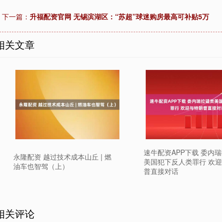
下一篇：
升福配资官网 无锡滨湖区：“苏超”球迷购房最高可补贴5万
相关文章
速牛配资APP下载 委内
永隆配资 越过技术成本山丘 | 燃
美国犯下反人类罪行 欢
油车也智驾（上）
普直接对话
相关评论