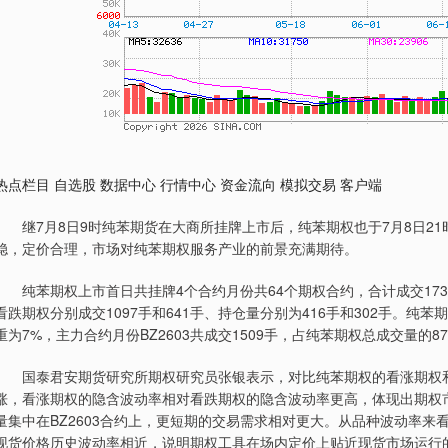
热点栏目 自选股 数据中心 行情中心 资金流向 模拟交易 客户端
继7月8日9时纯苯期货在大商所挂牌上市后，纯苯期权也于7月8日2
稳，定价合理，市场对纯苯期权服务产业的前景充满期待。
纯苯期权上市首日共挂牌4个合约月份共64个期权合约，合计成交1738
看跌期权分别成交1097手和641手、持仓量分别为416手和302手。
重为7%，主力合约月份BZ2603共成交1509手，占纯苯期权总成交量的8
国泰君安期货研究所期权研究员张银表示，对比纯苯期权的看涨期权和
涨，看涨期权的隐含波动率相对看跌期权的隐含波动率更高，体现出期权
量集中在BZ2603合约上，更短期的交易需求相对更大。从品种波动率来看
现货价格历史波动率相近，说明期权工具在场内定价上贴近现货市场运行